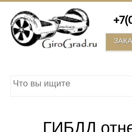
+7(00
ЗАК
ГИБДД отн