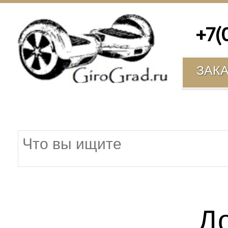
+7(00
ЗАК
Д